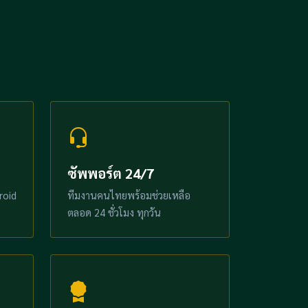
ซัพพอร์ต 24/7
roid
ทีมงานคนไทยพร้อมช่วยเหลือ
ตลอด 24 ชั่วโมง ทุกวัน