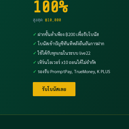
100%
สูงสุด
฿10,000
ฝากขั้นต่ำเพียง ฿200 เพื่อรับโบนัส
โบนัสเข้าบัญชีทันทีหลังยืนยันการฝาก
ใช้ได้กับทุกเกมในระบบ live22
เทิร์นโอเวอร์ x10 ถอนได้ไม่จำกัด
รองรับ PromptPay, TrueMoney, K PLUS
รับโบนัสเลย