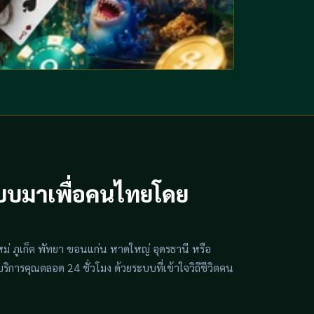
บบมาเพื่อคนไทยโดย
งใหม่ ภูเก็ต พัทยา ขอนแก่น หาดใหญ่ อุดรธานี หรือ
ิการคุณตลอด 24 ชั่วโมง ด้วยระบบที่เข้าใจวิถีชีวิตคน