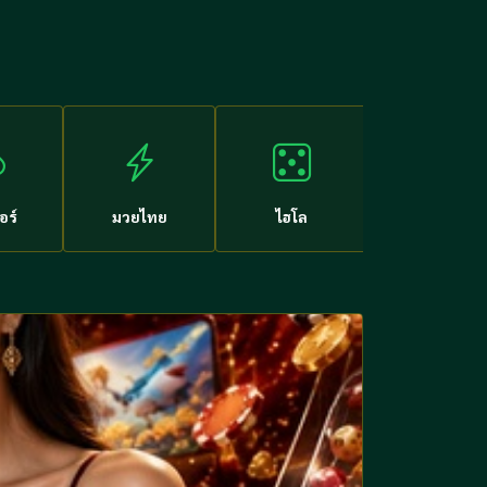
อร์
มวยไทย
ไฮโล