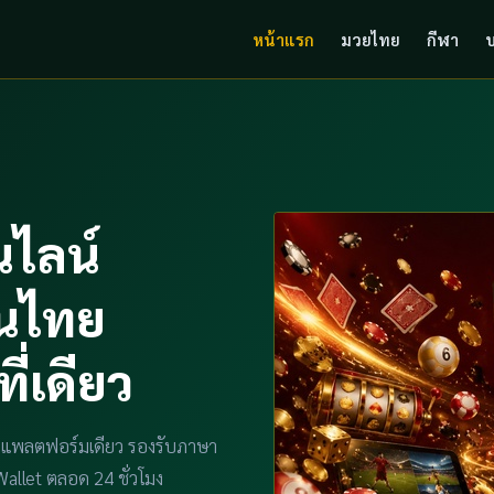
หน้าแรก
มวยไทย
กีฬา
บ
ไลน์
คนไทย
ี่เดียว
นแพลตฟอร์มเดียว รองรับภาษา
llet ตลอด 24 ชั่วโมง