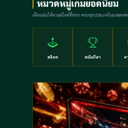
หมวดหมู่เกมยอดนิยม
เลือกเล่นได้ตามสไตล์ที่ชอบ ครบทุกประเภทในแพลตฟอ
สล็อต
พนันกีฬา
ค