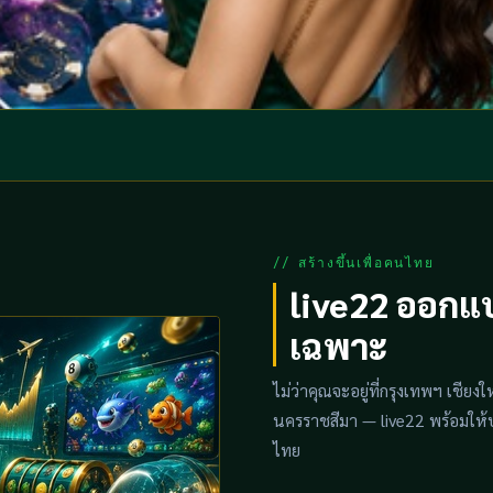
// สร้างขึ้นเพื่อคนไทย
live22 ออกแ
เฉพาะ
ไม่ว่าคุณจะอยู่ที่กรุงเทพฯ เชีย
นครราชสีมา — live22 พร้อมให้บร
ไทย