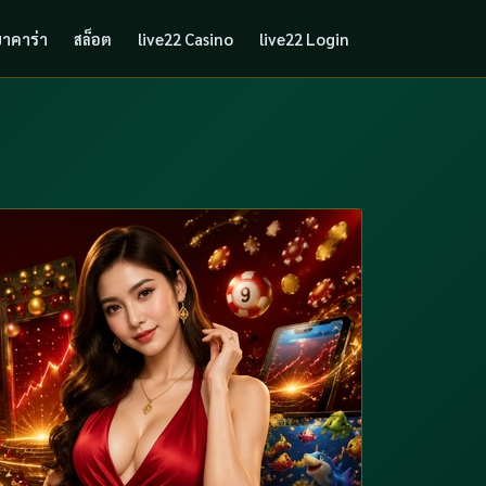
าคาร่า
สล็อต
live22 Casino
live22 Login