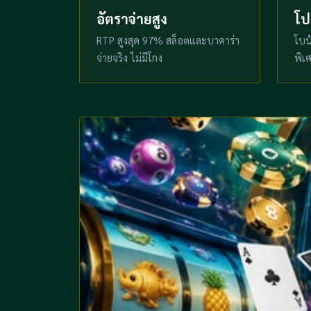
อัตราจ่ายสูง
โป
RTP สูงสุด 97% สล็อตและบาคาร่า
โบน
จ่ายจริง ไม่มีโกง
พิเ